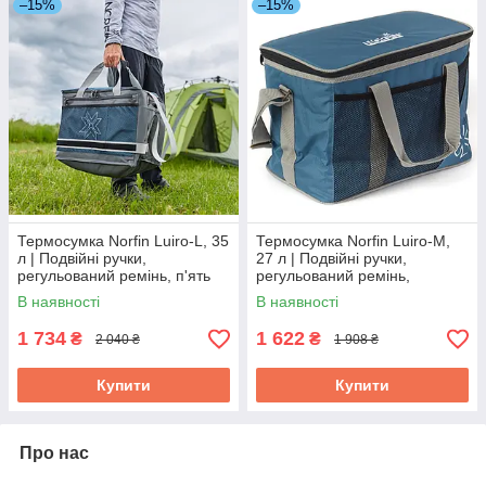
–15%
–15%
Термосумка Norfin Luiro-L, 35
Термосумка Norfin Luiro-M,
л | Подвійні ручки,
27 л | Подвійні ручки,
регульований ремінь, п'ять
регульований ремінь,
кишень, компактна в
сітчаста кишеня, компактна в
В наявності
В наявності
складеному стані
складеному стані
1 734
1 622
₴
₴
2 040 ₴
1 908 ₴
Купити
Купити
Про нас