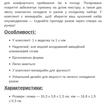
для комфортного приймання їжі в поході. Поліроване
покриття забезпечує приємну на дотик текстуру, а також дає
змогу компактно складати їх разом у похідному наборі. У
комплекті є мінікарабін, щоб зберегти ваш кухонний набір
неушкодженим — з'єднайте прилади разом через отвори на
ручках!
Особливості:
У комплекті: 1 х виделка та 1 х ніж
Надлегкий, але міцний анодований авіаційний
алюмінієвий сплав
Ергономічна форма
Легко миються
У комплекті мінікарабін для зручності
Унікальний дизайн для міцності та легкого складання
разом
Характеристики:
Розміри: ложка — 16,3 х 3,8 х 1,3 см; ніж — 16,8 х 1,9
х 0,3 см