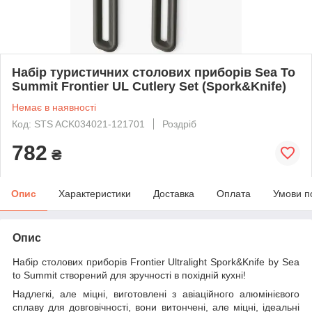
Набір туристичних столових приборів Sea To
Summit Frontier UL Cutlery Set (Spork&Knife)
Немає в наявності
Код: STS ACK034021-121701
Роздріб
782
₴
Опис
Характеристики
Доставка
Оплата
Умови п
Опис
Набір столових приборів Frontier Ultralight Spork&Knife by Sea
to Summit створений для зручності в похідній кухні!
Надлегкі, але міцні, виготовлені з авіаційного алюмінієвого
сплаву для довговічності, вони витончені, але міцні, ідеальні