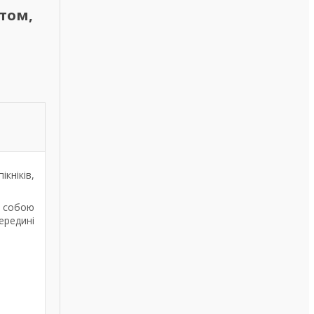
стом,
кніків,
з собою
ередині