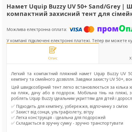
Намет Uquip Buzzy UV 50+ Sand/Grey |
компактний захисний тент для сімей
У компанії підключені електронні платежі. Тепер ви можете к
Опис
Х
Легкий та компактний пляжний намет Uquip Buzzy UV 50+ 
кемпінгу та сімейного дозвілля. Завдяки захисту UV 50+, во
Цей швидкозбірний тент легко встановлюється за кілька х
на пляж, дачу або в подорож. Мобільна тінь на пляжі, за
роблять Uquip Buzzy ідеальним укриттям для дітей і доросл
✅ Підходить для кемпінгу, узбережжя, відпочинку з сім’єю
✅ Захист від сонця, ультрафіолету, вітру
✅ Легка конструкція - ідеальна для подорожей
✅ Складається в зручну сумку - зручно транспортувати