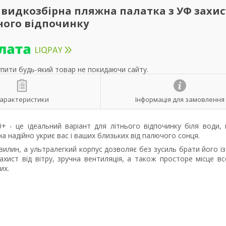
 Швидкозбірна пляжна палатка з УФ захи
ного відпочинку
упити будь-який товар не покидаючи сайту.
арактеристики
Інформація для замовлення
- це ідеальний варіант для літнього відпочинку біля води, пі
на надійно укриє вас і ваших близьких від палючого сонця.
вилин, а ультралегкий корпус дозволяє без зусиль брати його і
хист від вітру, зручна вентиляція, а також просторе місце вс
их.