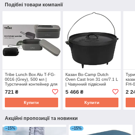
Подібні товари компанії
Tribe Lunch Box Alu T-FG-
Казан Bo-Camp Dutch
Тури
0016 (Grey), 500 мл |
Oven Cast Iron 31 cm/7.1 L
каза
Турстичний контейнер для
| Чавунний підвісний
FH-0
зберігання та
казанок з кришкою для
вико
721
5 466
2 2
₴
₴
приготування їжі на
приготування їжі на вогні
паль
пальнику чи плиті
підс
Купити
Купити
Акційні пропозиції та новинки
–15%
–15%