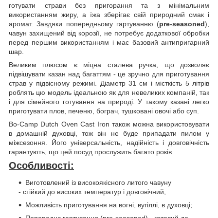
готувати страви без пригорання та з мінімальним
використанням жиру, а їжа зберігає свій природний смак і
аромат. Завдяки попередньому гартуванню (
pre-seasoned
),
чавун захищений від корозії, не потребує додаткової обробки
перед першим використанням і має базовий антипригарний
шар.
Великим плюсом є міцна сталева ручка, що дозволяє
підвішувати казан над багаттям - це зручно для приготування
страв у підвісному режимі. Діаметр 31 см і місткість 5 літрів
роблять цю модель ідеальною як для невеликих компаній, так
і для сімейного готування на природі. У такому казані легко
приготувати плов, печеню, бограч, тушковані овочі або суп.
Bo-Camp Dutch Oven Cast Iron також можна використовувати
в домашній духовці, тож він не буде припадати пилом у
міжсезоння. Його універсальність, надійність і довговічність
гарантують, що цей посуд прослужить багато років.
Особливості:
Виготовлений із високоякісного литого чавуну
- стійкий до високих температур і довговічний;
Можливість приготування на вогні, вугіллі, в духовці;