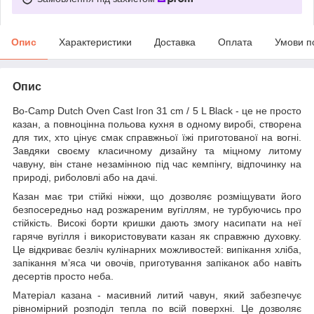
Опис
Характеристики
Доставка
Оплата
Умови п
Опис
Bo-Camp Dutch Oven Cast Iron 31 cm / 5 L Black - це не просто
казан, а повноцінна польова кухня в одному виробі, створена
для тих, хто цінує смак справжньої їжі приготованої на вогні.
Завдяки своєму класичному дизайну та міцному литому
чавуну, він стане незамінною під час кемпінгу, відпочинку на
природі, риболовлі або на дачі.
Казан має три стійкі ніжки, що дозволяє розміщувати його
безпосередньо над розжареним вугіллям, не турбуючись про
стійкість. Високі борти кришки дають змогу насипати на неї
гаряче вугілля і використовувати казан як справжню духовку.
Це відкриває безліч кулінарних можливостей: випікання хліба,
запікання м’яса чи овочів, приготування запіканок або навіть
десертів просто неба.
Матеріал казана - масивний литий чавун, який забезпечує
рівномірний розподіл тепла по всій поверхні. Це дозволяє