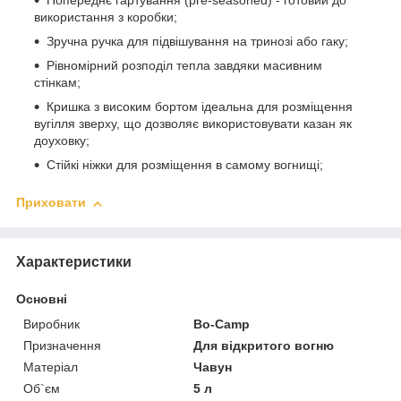
Попереднє гартування (pre-seasoned) - готовий до
використання з коробки;
Зручна ручка для підвішування на тринозі або гаку;
Рівномірний розподіл тепла завдяки масивним
стінкам;
Кришка з високим бортом ідеальна для розміщення
вугілля зверху, що дозволяє використовувати казан як
доуховку;
Стійкі ніжки для розміщення в самому вогнищі;
Приховати
Характеристики
Основні
Виробник
Bo-Camp
Призначення
Для відкритого вогню
Матеріал
Чавун
Об`єм
5 л