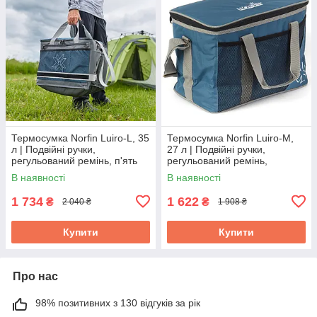
Термосумка Norfin Luiro-L, 35
Термосумка Norfin Luiro-M,
л | Подвійні ручки,
27 л | Подвійні ручки,
регульований ремінь, п'ять
регульований ремінь,
кишень, компактна в
сітчаста кишеня, компактна в
В наявності
В наявності
складеному стані
складеному стані
1 734
1 622
₴
₴
2 040 ₴
1 908 ₴
Купити
Купити
Про нас
98% позитивних з 130 відгуків за рік