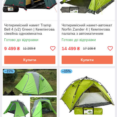
Чотиримісний намет Tramp
Чотиримісний намет-автомат
Bell 4 (v2) Green | Кемпінгова
Norfin Zander 4 | Кемпінгова
сімейна однокімнатна
палатка з автоматичним
палатка з високим тамбуром,
швидкозбірним каркасом і
Готово до відправки
Готово до відправки
2 входи
просторим високим
тамбуром
9 499
14 499
₴
₴
11 209 ₴
17 108 ₴
Купити
Купити
–15%
–15%