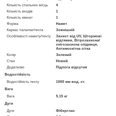
Кількість спальних місць
4
Кількість входів
1
Кількість кімнат
1
Форма
Намет
Каркас палатки/тента
Зовнішній
Особливості намету/тенту
Захист від UV, Штормові
відтяжки, Вітрозахисна/
снігозахисна спідниця,
Антимоскітна сітка
Колір
Зелений
Стан
Новий
Додатково
Підлога відсутня
Водостійкість
Водостійкість тенту
1000 мм вод. ст.
Вага
Вага
5.15 кг
Дуги
Дуги
Фіберглас