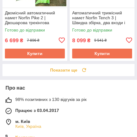
Двомісний автоматичний
Автоматичний тримісний
намет Norfin Pike 2 |
намет Norfin Tench 3 |
Двошарова трекінгова
Швидка збірка, два входи і
палатка з одним входом,
два тамбури, герметизовані
Готово до відправки
Готово до відправки
швидка збірка,
шви
водонепроникний
6 699
8 099
₴
₴
7 896 ₴
9 541 ₴
Купити
Купити
Показати ще
Про нас
98% позитивних з 130 відгуків за рік
Працює з 03.04.2017
м. Київ
Київ, Україна