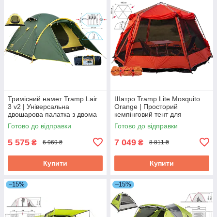
Тримісний намет Tramp Lair
Шатро Tramp Lite Mosquito
3 v2 | Універсальна
Orange | Просторий
двошарова палатка з двома
кемпінговий тент для
тамбурами і двома входами
відпочинку на природі,
Готово до відправки
Готово до відправки
для туризму та кемпінгу
надійний захист від сонця та
дощу
5 575
7 049
₴
₴
6 969 ₴
8 811 ₴
Купити
Купити
–15%
–15%