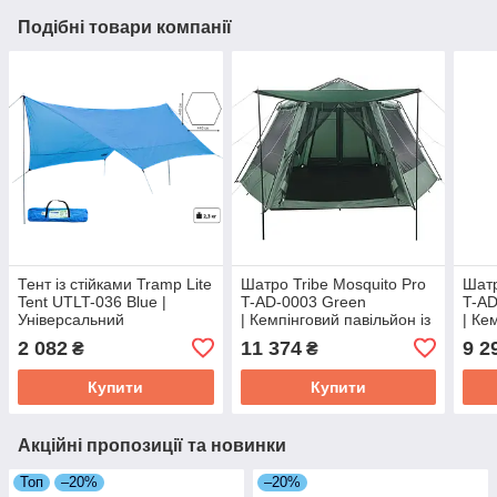
Подібні товари компанії
Тент із стійками Tramp Lite
Шатро Tribe Mosquito Pro
Шатр
Tent UTLT-036 Blue |
T-AD-0003 Green
T-AD
Універсальний
| Кемпінговий павільйон із
| Ке
водонепроникний
москітною сіткою для
моск
2 082
11 374
9 2
₴
₴
захисний навіс від сонця
комфортного відпочинку
комф
та дощу для кемпінгу
на природі
на п
Купити
Купити
Акційні пропозиції та новинки
Топ
–20%
–20%