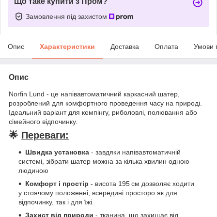
Що таке купити з Пром?
Замовлення під захистом
Опис
Характеристики
Доставка
Оплата
Умови 
Опис
Norfin Lund - це напівавтоматичний каркасний шатер,
розроблений для комфортного проведення часу на природі.
Ідеальний варіант для кемпінгу, риболовлі, полювання або
сімейного відпочинку.
🌟
Переваги:
Швидка установка
- завдяки напівавтоматичній
системі, зібрати шатер можна за кілька хвилин одною
людиною
Комфорт і простір
- висота 195 см дозволяє ходити
у стоячому положенні, всередині просторо як для
відпочинку, так і для їжі.
Захист від природи
- тканина, що захищає від