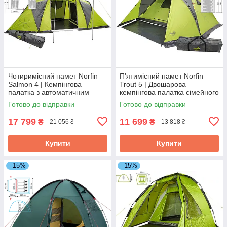
Чотиримісний намет Norfin
П'ятимісний намет Norfin
Salmon 4 | Кемпінгова
Trout 5 | Двошарова
палатка з автоматичним
кемпінгова палатка сімейного
каркасом, 2 спальні,
типу з автоматичним
Готово до відправки
Готово до відправки
просторий та високий тамбур
каркасом, один вхід, один
тамбур
17 799
11 699
₴
₴
21 056 ₴
13 818 ₴
Купити
Купити
–15%
–15%