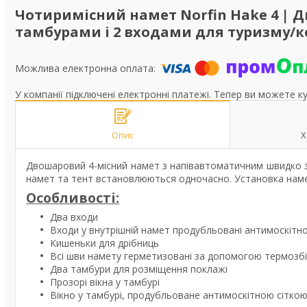
Чотиримісний намет Norfin Hake 4 | 
тамбурами і 2 входами для туризму/к
У компанії підключені електронні платежі. Тепер ви можете к
Опис
Х
Двошаровий 4-місний намет з напівавтоматичним швидко зб
намет та тент встановлюються одночасно. Установка намет
Особливості:
Два входи
Входи у внутрішній намет продубльовані антимоскітн
Кишеньки для дрібниць
Всі шви намету герметизовані за допомогою термозбі
Два тамбури для розміщення поклажі
Прозорі вікна у тамбурі
Вікно у тамбурі, продубльоване антимоскітною сітко