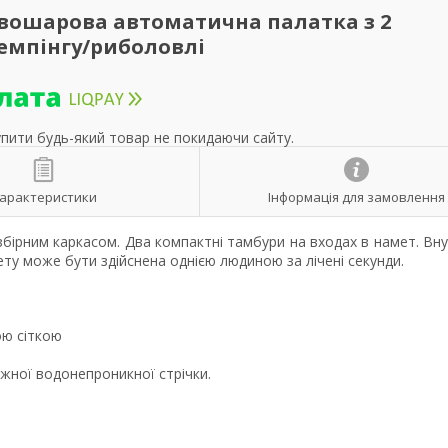
Двошарова автоматична палатка з 2
емпінгу/риболовлі
упити будь-який товар не покидаючи сайту.
арактеристики
Інформація для замовлення
ірним каркасом. Два компактні тамбури на входах в намет. Вну
у може бути здійснена однією людиною за лічені секунди.
ою сіткою
жної водонепроникної стрічки.
ю