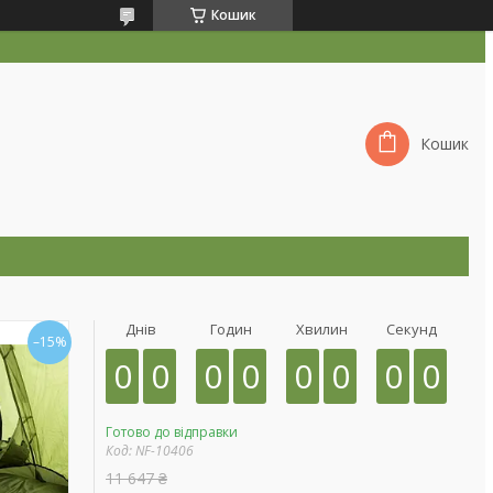
Кошик
Кошик
Днів
Годин
Хвилин
Секунд
–15%
0
0
0
0
0
0
0
0
Готово до відправки
Код:
NF-10406
11 647 ₴