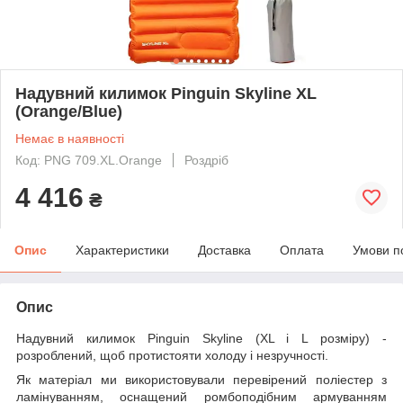
Надувний килимок Pinguin Skyline XL
(Orange/Blue)
Немає в наявності
Код: PNG 709.XL.Orange
Роздріб
4 416
₴
Опис
Характеристики
Доставка
Оплата
Умови п
Опис
Надувний килимок Pinguin Skyline (XL і L розміру) -
розроблений, щоб протистояти холоду і незручності.
Як матеріал ми використовували перевірений поліестер з
ламінуванням, оснащений ромбоподібним армуванням