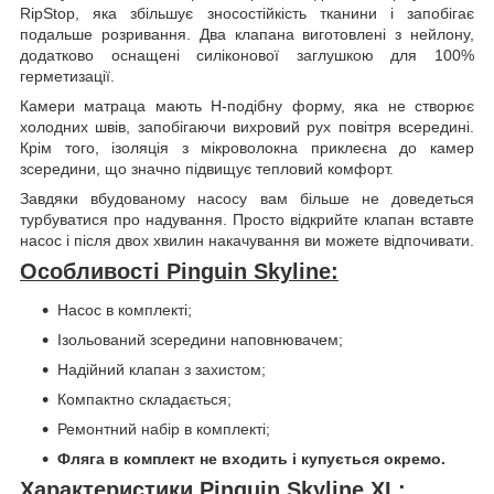
RipStop, яка збільшує зносостійкість тканини і запобігає
подальше розривання. Два клапана виготовлені з нейлону,
додатково оснащені силіконової заглушкою для 100%
герметизації.
Камери матраца мають Н-подібну форму, яка не створює
холодних швів, запобігаючи вихровий рух повітря всередині.
Крім того, ізоляція з мікроволокна приклеєна до камер
зсередини, що значно підвищує тепловий комфорт.
Завдяки вбудованому насосу вам більше не доведеться
турбуватися про надування. Просто відкрийте клапан вставте
насос і після двох хвилин накачування ви можете відпочивати.
Особливості Pinguin Skyline:
Насос в комплекті;
Ізольований зсередини наповнювачем;
Надійний клапан з захистом;
Компактно складається;
Ремонтний набір в комплекті;
Фляга в комплект не входить і купується окремо.
Характеристики Pinguin Skyline XL: