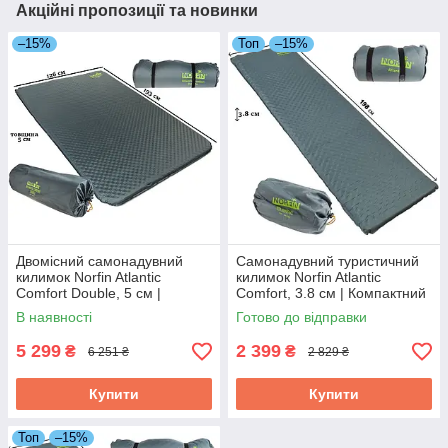
Акційні пропозиції та новинки
–15%
Топ
–15%
Двомісний самонадувний
Самонадувний туристичний
килимок Norfin Atlantic
килимок Norfin Atlantic
Comfort Double, 5 см |
Comfort, 3.8 см | Компактний
Великий туристичний
та комфортний каремат для
В наявності
Готово до відправки
каремат для комфортного
ідеального сну на природі
сну на природі
5 299
2 399
₴
₴
6 251 ₴
2 829 ₴
Купити
Купити
Топ
–15%