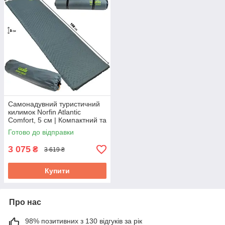
Самонадувний туристичний
килимок Norfin Atlantic
Comfort, 5 см | Компактний та
комфортний каремат для
Готово до відправки
ідеального сну на природі
3 075
₴
3 619 ₴
Купити
Про нас
98% позитивних з 130 відгуків за рік