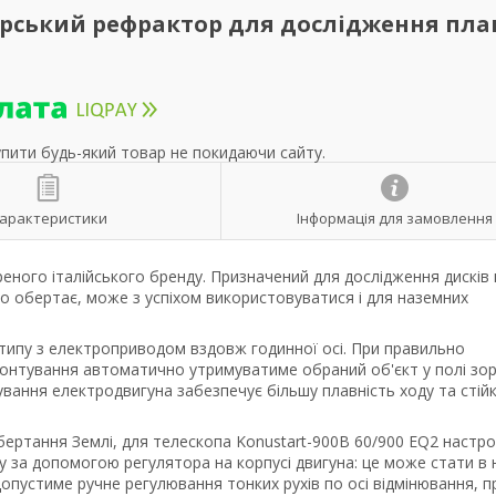
орський рефрактор для дослідження план
упити будь-який товар не покидаючи сайту.
арактеристики
Інформація для замовлення
реного італійського бренду. Призначений для дослідження дисків
що обертає, може з успіхом використовуватися і для наземних
типу з електроприводом вздовж годинної осі. При правильно
нтування автоматично утримуватиме обраний об'єкт у полі зо
сування електродвигуна забезпечує більшу плавність ходу та стійк
ертання Землі, для телескопа Konustart-900B 60/900 EQ2 настро
у за допомогою регулятора на корпусі двигуна: це може стати в 
опустиме ручне регулювання тонких рухів по осі відмінювання, п