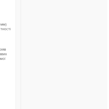
 мм)
атності
ріяв
авих
омої