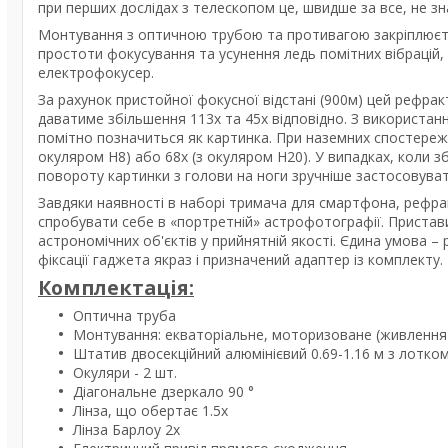
при перших дослідах з телескопом це, швидше за все, не з
Монтування з оптичною трубою та противагою закріплюєть
простоти фокусування та усунення ледь помітних вібрацій,
електрофокусер.
За рахунок пристойної фокусної відстані (900м) цей рефра
даватиме збільшення 113x та 45x відповідно. З використан
помітно позначиться як картинка. При наземних спостереже
окуляром H8) або 68x (з окуляром H20). У випадках, коли з
повороту картинки з голови на ноги зручніше застосовуват
Завдяки наявності в наборі тримача для смартфона, рефра
спробувати себе в «портретній» астрофотографії. Приста
астрономічних об'єктів у прийнятній якості. Єдина умова –
фіксації гаджета якраз і призначений адаптер із комплекту.
Комплектація:
Оптична труба
Монтування: екваторіальне, моторизоване (живлення в
Штатив двосекційний алюмінієвий 0.69-1.16 м з лотком
Окуляри - 2 шт.
Діагональне дзеркало 90 °
Лінза, що обертає 1.5x
Лінза Барлоу 2x