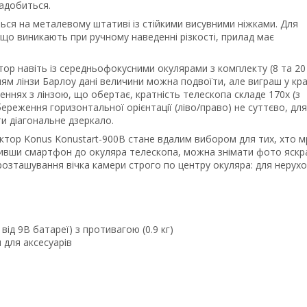
надобиться.
ся на металевому штативі із стійкими висувними ніжками. Для
 що виникають при ручному наведенні різкості, прилад має
ктор навіть із середньофокусними окулярами з комплекту (8 та 20
ням лінзи Барлоу дані величини можна подвоїти, але виграш у кр
ннях з лінзою, що обертає, кратність телескопа складе 170x (з
береження горизонтальної орієнтації (ліво/право) не суттєво, для
и діагональне дзеркало.
ктор Konus Konustart-900B стане вдалим вибором для тих, хто м
вивши смартфон до окуляра телескопа, можна знімати фото яскр
 розташування вічка камери строго по центру окуляра: для нерух
ід 9В батареї) з противагою (0.9 кг)
 для аксесуарів