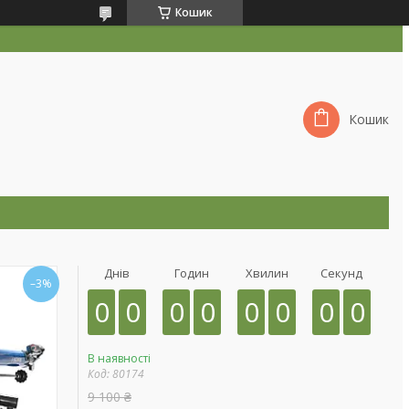
Кошик
Кошик
Днів
Годин
Хвилин
Секунд
–3%
0
0
0
0
0
0
0
0
В наявності
Код:
80174
9 100 ₴