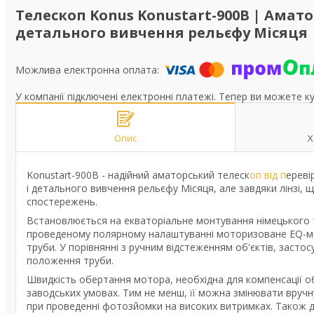
Телескоп Konus Konustart-900B | Амат
детального вивчення рельєфу Місяця
У компанії підключені електронні платежі. Тепер ви можете к
Опис
Х
Konustart-900B - надійний аматорський телеск
оп від п
ереві
і детального вивчення рельєфу Місяця, але завдяки лінзі, 
спостережень.
Встановлюється на екваторіальне монтування німецького 
проведеному полярному налаштуванні моторизоване EQ-мо
труби. У порівнянні з ручним відстеженням об'єктів, засто
положення труби.
Швидкість обертання мотора, необхідна для компенсації об
заводських умовах. Тим не менш, її можна змінювати вручн
при проведенні фотозйомки на високих витримках. Також д