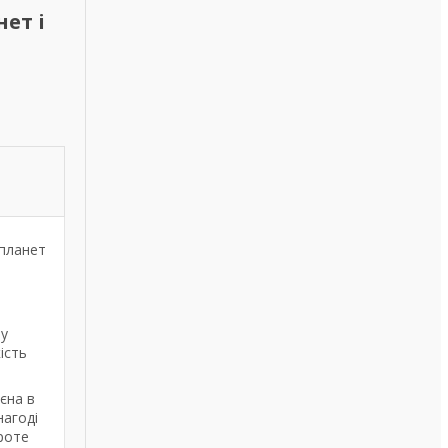
ет і
 планет
ру
ість
єна в
нагоді
роте