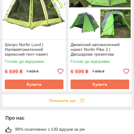
Шатро Norfin Lund |
Двомісний автоматичний
Напівавтоматичний
намет Norfin Pike 2 |
каркасний тент-намет,
Двошарова трекінгова
надійний захист від сонця та
палатка з одним входом,
Готово до відправки
Готово до відправки
комах під час відпочинку на
швидка збірка,
природі
водонепроникний
6 699
6 699
₴
₴
7 896 ₴
7 896 ₴
Купити
Купити
Показати ще
Про нас
98% позитивних з 130 відгуків за рік