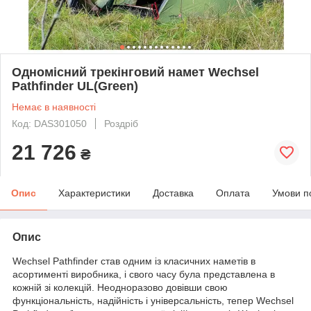
Одномісний трекінговий намет Wechsel
Pathfinder UL(Green)
Немає в наявності
Код: DAS301050
Роздріб
21 726
₴
Опис
Характеристики
Доставка
Оплата
Умови п
Опис
Wechsel Pathfinder став одним із класичних наметів в
асортименті виробника, і свого часу була представлена в
кожній зі колекцій. Неодноразово довівши свою
функціональність, надійність і універсальність, тепер Wechsel