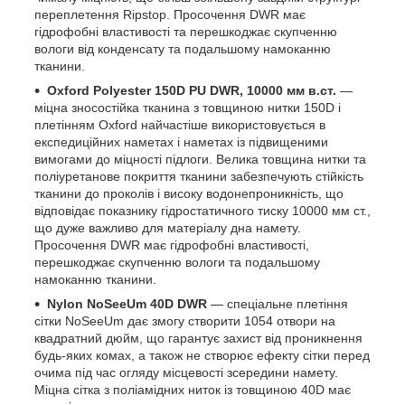
переплетення Ripstop. Просочення DWR має
гідрофобні властивості та перешкоджає скупченню
вологи від конденсату та подальшому намоканню
тканини.
Oxford Polyester 150D PU DWR, 10000 мм в.ст.
—
міцна зносостійка тканина з товщиною нитки 150D і
плетінням Oxford найчастіше використовується в
експедиційних наметах і наметах із підвищеними
вимогами до міцності підлоги. Велика товщина нитки та
поліуретанове покриття тканини забезпечують стійкість
тканини до проколів і високу водонепроникність, що
відповідає показнику гідростатичного тиску 10000 мм ст.,
що дуже важливо для матеріалу дна намету.
Просочення DWR має гідрофобні властивості,
перешкоджає скупченню вологи та подальшому
намоканню тканини.
Nylon NoSeeUm 40D DWR
— спеціальне плетіння
сітки NoSeeUm дає змогу створити 1054 отвори на
квадратний дюйм, що гарантує захист від проникнення
будь-яких комах, а також не створює ефекту сітки перед
очима під час огляду місцевості зсередини намету.
Міцна сітка з поліамідних ниток із товщиною 40D має