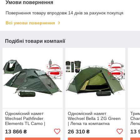
Умови повернення
Повернення товару впродовж 14 днів за рахунок покупця
Всі умови повернення
Подібні товари компанії
Одномісний намет
Одномісний намет
Трим
Wechsel Pathfinder
Wechsel Bella 1 ZG Green
Char
Elements TL Camo |
| Легка та компактна
Легк
Трекінгова маскувальна
туристична трекінгова
двом
13 866
26 310
13 
₴
₴
купольна палатка з 2
палатка з зовнішнім
там
входами, 1 тамбуром
каркасом