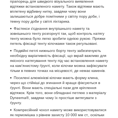
прапорець для швидкого візуального виявлення
відтяжки встановленого намету. Також відтяжки мають
вплетену відбивну нитку, завдяки чому вони
залишаються добре помітними у світлу пору доби, і
темну пору доби у світлі ліхтарика.
Фастекси з'єднання внутрішнього намету та
зовнішнього тенту розгорнуті так, щоб контроль натягу
тенту можна було легко зробити однією рукою. Пряжки
петель фіксації тенту кілочками також регульовані.
Подвійні петлі нижнього борту тенту забезпечують
необхідну варіативність фіксації, що вкрай важливо для
якісного натягування тенту під час встановлення намету
на кам'янистому ґрунті, коли кілочки можна зафіксувати
тільки в певних точках на місцевості, де немає каменів.
Посилені алюмінієві кілочки мають форму клина,
через що стійкіші до згинання й краще фіксуються в
ґрунті. Вони мають спеціальні пази для кріплення
відтяжок. Крім того, вони обладнані петлею з матеріалу
Dyneema®, завдяки чому їх простіше витягувати з
ґрунту.
Компресійний чохол намету може використовуватися
як гермомішка з рівнем захисту 10 000 мм ст., оскільки