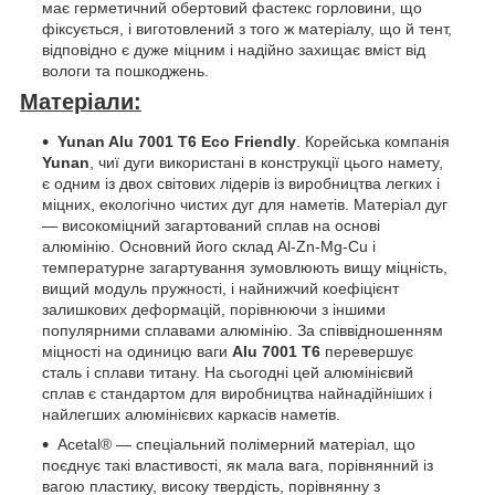
має герметичний обертовий фастекс горловини, що
фіксується, і виготовлений з того ж матеріалу, що й тент,
відповідно є дуже міцним і надійно захищає вміст від
вологи та пошкоджень.
Матеріали:
Yunan Alu 7001 T6 Eco Friendly
.
Корейська компанія
Yunan
, чиї дуги використані в конструкції цього намету,
є одним із двох світових лідерів із виробництва легких і
міцних, екологічно чистих дуг для наметів. Матеріал дуг
— високоміцний загартований сплав на основі
алюмінію. Основний його склад Al-Zn-Mg-Cu і
температурне загартування зумовлюють вищу міцність,
вищий модуль пружності, і найнижчий коефіцієнт
залишкових деформацій, порівнюючи з іншими
популярними сплавами алюмінію. За співвідношенням
міцності на одиницю ваги
Alu 7001 T6
перевершує
сталь і сплави титану. На сьогодні цей алюмінієвий
сплав є стандартом для виробництва найнадійніших і
найлегших алюмінієвих каркасів наметів.
Acetal® — спеціальний полімерний матеріал, що
поєднує такі властивості, як мала вага, порівнянний із
вагою пластику, високу твердість, порівнянну з