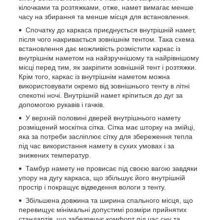
кілочками та розтяжками, отже, намет вимагає менше
часу на збирання та менше місця для встановлення.
Спочатку до каркаса приєднується внутрішній намет,
після чого накривається зовнішнім тентом. Така схема
встановлення дає можливість розмістити каркас із
внутрішнім наметом на найзручнішому та найрівнішому
місці перед тим, як закріпити зовнішній тент і розтяжки.
Крім того, каркас із внутрішнім наметом можна
використовувати окремо від зовнішнього тенту в літні
спекотні ночі. Внутрішній намет кріпиться до дуг за
допомогою рукавів і гачків.
У верхній половині дверей внутрішнього намету
розміщений москітна сітка. Сітка має шторку на змійці,
яка за потреби засліплює сітку для збереження тепла
під час використання намету в сухих умовах і за
знижених температур.
Тамбур намету не провисає під своєю вагою завдяки
упору на дугу каркаса, що збільшує його внутрішній
простір і покращує відведення вологи з тенту.
Збільшена довжина та ширина спального місця, що
перевищує мінімальні допустимі розміри прийнятих
стандартів, що забезпечує комфорт під час сну та