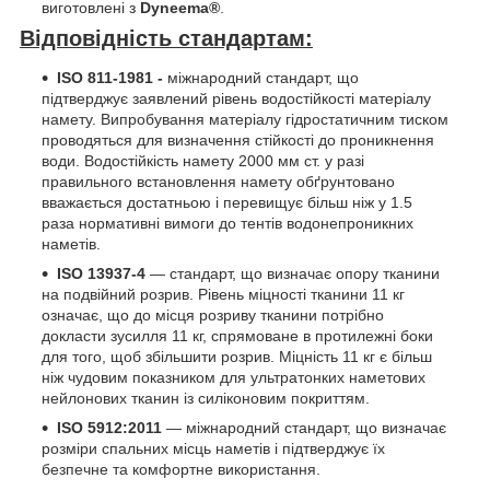
виготовлені з
Dyneema®
.
Відповідність стандартам:
ISO 811-1981 -
міжнародний стандарт, що
підтверджує заявлений рівень водостійкості матеріалу
намету. Випробування матеріалу гідростатичним тиском
проводяться для визначення стійкості до проникнення
води. Водостійкість намету 2000 мм ст. у разі
правильного встановлення намету обґрунтовано
вважається достатньою і перевищує більш ніж у 1.5
раза нормативні вимоги до тентів водонепроникних
наметів.
ISO 13937-4
— стандарт, що визначає опору тканини
на подвійний розрив. Рівень міцності тканини 11 кг
означає, що до місця розриву тканини потрібно
докласти зусилля 11 кг, спрямоване в протилежні боки
для того, щоб збільшити розрив. Міцність 11 кг є більш
ніж чудовим показником для ультратонких наметових
нейлонових тканин із силіконовим покриттям.
ISO 5912:2011
— міжнародний стандарт, що визначає
розміри спальних місць наметів і підтверджує їх
безпечне та комфортне використання.