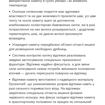
використання намету в сухих умовах і за знижених
температур.
Оскільки силіконове покриття має адгезивні
властивості та не дає можливості проклеїти шви, усі шви
тенту та чохла намету зшиті за допомогою
комбінованих поліестерово-бавовняних ниток, які в разі
потрапляння на них вологи розширюються, і додатково
герметизують шов, не даючи волозі проникнути
всередину.
Усередині намету передбачені об'ємні сітчасті кишені
для розміщення необхідних дрібниць.
Система контролю натягу відтяжок реалізована
завдяки застосуванню спеціально призначеної
фурнітури. Відтяжка надійно фіксується, а для зміни
сили натягування немає потреби змінювати положення
кілочків — досить пересунути повзунок на відтяжці.
Відтяжки намету виготовлені з надміцного матеріалу
Dyneema®, що унеможливлює розрив відтяжки навіть у
разі сильного поривчастого вітру. На відтяжках
закріплена спеціальна сітчаста кишеня-флажок
червоного кольору, яка фіксує складені відтяжки намету
в транспортному положенні та працює як сигнальний