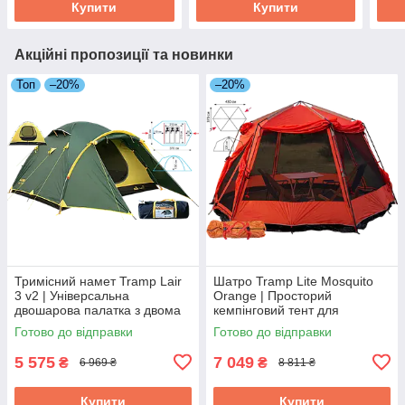
Купити
Купити
Акційні пропозиції та новинки
Топ
–20%
–20%
Тримісний намет Tramp Lair
Шатро Tramp Lite Mosquito
3 v2 | Універсальна
Orange | Просторий
двошарова палатка з двома
кемпінговий тент для
тамбурами і двома входами
відпочинку на природі,
Готово до відправки
Готово до відправки
для туризму та кемпінгу
надійний захист від сонця та
дощу
5 575
7 049
₴
₴
6 969 ₴
8 811 ₴
Купити
Купити