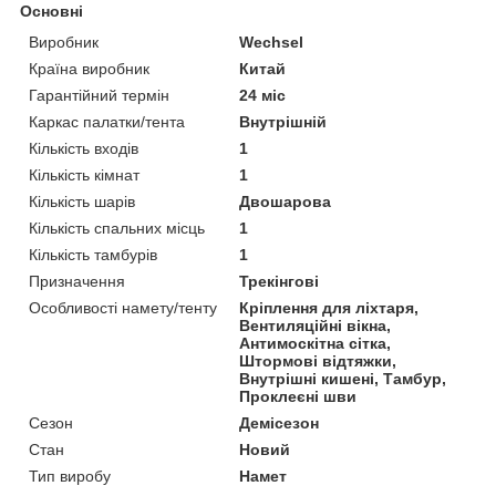
Основні
Виробник
Wechsel
Країна виробник
Китай
Гарантійний термін
24 міс
Каркас палатки/тента
Внутрішній
Кількість входів
1
Кількість кімнат
1
Кількість шарів
Двошарова
Кількість спальних місць
1
Кількість тамбурів
1
Призначення
Трекінгові
Особливості намету/тенту
Кріплення для ліхтаря,
Вентиляційні вікна,
Антимоскітна сітка,
Штормові відтяжки,
Внутрішні кишені, Тамбур,
Проклеєні шви
Сезон
Демісезон
Стан
Новий
Тип виробу
Намет