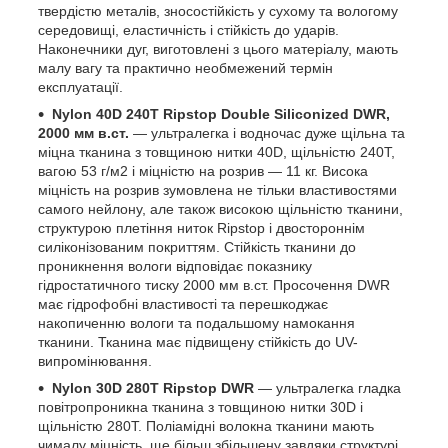
твердістю металів, зносостійкість у сухому та вологому
середовищі, еластичність і стійкість до ударів.
Наконечники дуг, виготовлені з цього матеріалу, мають
малу вагу та практично необмежений термін
експлуатації.
Nylon 40D 240T Ripstop Double Siliconized DWR,
2000 мм в.ст.
— ультралегка і водночас дуже щільна та
міцна тканина з товщиною нитки 40D, щільністю 240T,
вагою 53 г/м2 і міцністю на розрив — 11 кг. Висока
міцність на розрив зумовлена не тільки властивостями
самого нейлону, але також високою щільністю тканини,
структурою плетіння ниток Ripstop і двостороннім
силіконізованим покриттям. Стійкість тканини до
проникнення вологи відповідає показнику
гідростатичного тиску 2000 мм в.ст. Просочення DWR
має гідрофобні властивості та перешкоджає
накопиченню вологи та подальшому намокання
тканини. Тканина має підвищену стійкість до UV-
випромінювання.
Nylon 30D 280T Ripstop DWR
— ультралегка гладка
повітропроникна тканина з товщиною нитки 30D і
щільністю 280T. Поліамідні волокна тканини мають
чималу міцність, ще більш збільшену завдяки структурі