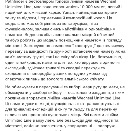
Pathfinder є бестселером топової лінійки наметів Wechsel
Unlimited Line, має водонепроникність 10 000 мм ст., легкий і
надійний алюмінієвий каркас Yunan, найміцніші матеріали
тенту та підлоги, і герметичний компресійний чохол. Ця
модель не має собі рівних за конструкцією, ні за
функціоналом, залишаючись найстійкішим одноміснішим
наметом. Водночас збільшене спальне місце й об'ємний
тамбур роблять цю модель повноцінним наметом із погляду
місткості. Застосування самонесної конструкції дає величезну
перевагу за швидкості та зручності встановлення намету як на
кам'янистому ґрунті, так і на снігу або піску. Це, безсумнівно,
один із найкращих наметів для тих, хто вирушає в одиночні
експедиції, здійснює тривалі та складні переходи та
сходження в непередбачуваних погодних умовах від
спекотних пипень до вологого альпійського клімату.
Не обмежувати в пересуванні та виборі маршруту до мети, не
обмежувати у свободі вибору — ось головне завдання, з яким
покликане впоратися лінійка наметів Wechsel Unlimited Line.
Ці намети досить міцні, функціональні та транспортувальні
для тривалих експедицій зі снігу та льоду та для перетину
величезних просторів пустельних місць. Всі намети лінійки
Unlimited Line в міру легкі, але без шкоди для надійності та
місткості, оскільки впевненість у спорядженні — запорука