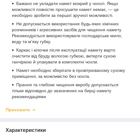
Бажано не укладати намет мокрий у чохол. Якщо
можливості повністю просушити намет немає, — це
необхідно зробити за першої зручної можливості.
Не допускається використання будь-яких хімічних
розчинників і агресивних засібів для чищення намету.
Рекомендується використовувати господарське мило,
воду та м'яку губку.
Каркас і кілочки після експлуатації намету варто
очистити від бруду вологою губкою, витерти сухою
ганчіркою й упакувати в комплектні чохли.
Намет необхідно зберігати в провітрюваному сухому
приміщенні, за можливістю без чохла.
Прання та глибоке чищення виробу допускається
тільки відповідно до зазначених на бирці намету
рекомендаціями.
Приховати
Характеристики