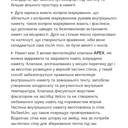
більше вільного простору в наметі.
Дуги каркаса мають колірне маркування, що
збігається з колірним маркуванням рукавів внутрішнього
намету, також колірне маркування мають і фастекси,
що допомагає швидко та безпомилково встановити
намет на місцевості. Дуги на стільки якісно припасовані
та натягнуті, що створюється враження, ніби вони
складаються самі після того, як були виняті з чохла.
Намет має 3 великі вентиляційні клапани
APEX
, які
можна відкривати та закривати навіть зсередини
намету. Клапани, розташованих у місцях перетину дуг і
за висотою розміщені у верхній частині стінок, у такий
спосіб забезпечується правильна вентиляція
внутрішнього намету та зовнішнього тенту, запобігає
утворенню конденсату та регулюється внутрішня
температура. Клапана фіксуються жорстким
фіксатором на застібці Velcro та не створюють
небажаного шуму навіть під поривчастим вітром.
Частина внутрішнього намету виготовлена із сітки
NoSeeUm, що також покращує провітрюваність.
Водночас сітка має шторку на змійці, яка за потреби
засліплює сітку для збереження тепла під час