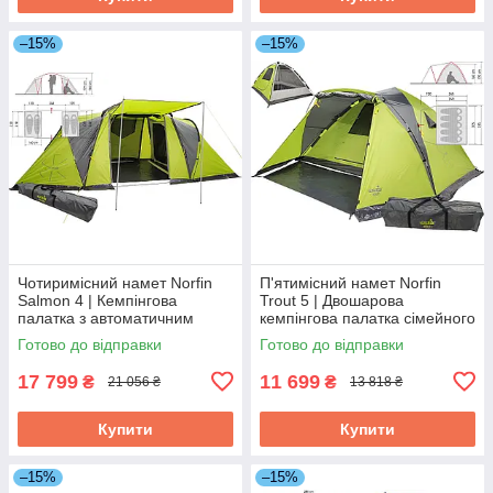
–15%
–15%
Чотиримісний намет Norfin
П'ятимісний намет Norfin
Salmon 4 | Кемпінгова
Trout 5 | Двошарова
палатка з автоматичним
кемпінгова палатка сімейного
каркасом, 2 спальні,
типу з автоматичним
Готово до відправки
Готово до відправки
просторий та високий тамбур
каркасом, один вхід, один
тамбур
17 799
11 699
₴
₴
21 056 ₴
13 818 ₴
Купити
Купити
–15%
–15%