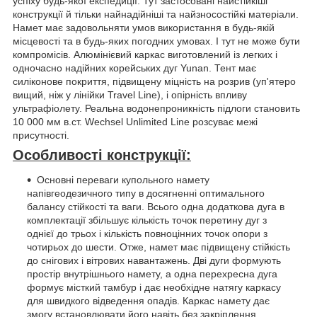
успіху будь-якої експедиції. Тут застосовані найстійкіші
конструкції й тільки найнадійніші та найзносостійкі матеріали.
Намет має задовольняти умов використання в будь-якій
місцевості та в будь-яких погодних умовах. І тут не може бути
компромісів. Алюмінієвий каркас виготовлений із легких і
одночасно надійних корейських дуг Yunan. Тент має
силіконове покриття, підвищену міцність на розрив (уп'ятеро
вищий, ніж у лінійки Travel Line), і опірність впливу
ультрафіолету. Реальна водонепроникність підлоги становить
10 000 мм в.ст. Wechsel Unlimited Line розсуває межі
присутності.
Особливості конструкції:
Основні переваги купольного намету
напівгеодезичного типу в досягненні оптимального
балансу стійкості та ваги. Всього одна додаткова дуга в
комплектації збільшує кількість точок перетину дуг з
однієї до трьох і кількість повноцінних точок опори з
чотирьох до шести. Отже, намет має підвищену стійкість
до снігових і вітрових навантажень. Дві дуги формують
простір внутрішнього намету, а одна перехресна дуга
формує місткий тамбур і дає необхідне натягу каркасу
для швидкого відведення опадів. Каркас намету дає
змогу встановлювати його навіть без закріплення