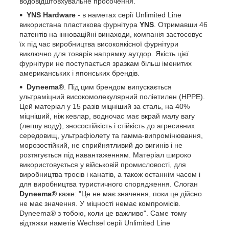
водовідштовхувальне просочення.
YNS Hardware
- в наметах серії Unlimited Line
використана пластикова фурнітура
YNS
. Отримавши 46
патентів на інноваційні винаходи, компанія застосовує
їх під час виробництва високоякісної фурнітури
виключно для товарів напрямку аутдор. Якість цієї
фурнітури не поступається зразкам більш іменитих
американських і японських брендів.
Dyneema®
. Під цим брендом випускається
ультраміцний високомолекулярний поліетилен (HPPE).
Цей матеріал у 15 разів міцніший за сталь, на 40%
міцніший, ніж кевлар, водночас має вкрай малу вагу
(легшу воду), зносостійкість і стійкість до агресивних
середовищ, ультрафіолету та гамма-випромінювання,
морозостійкий, не сприйнятливий до вигинів і не
розтягується під навантаженням. Матеріал широко
використовується у військовій промисловості, для
виробництва тросів і канатів, а також останнім часом і
для виробництва туристичного спорядження. Слоган
Dyneema®
каже: "Це не має значення, поки це дійсно
не має значення. У міцності немає компромісів.
Dyneema® з тобою, коли це важливо". Саме тому
відтяжки наметів Wechsel серії Unlimited Line