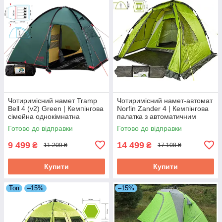
Чотиримісний намет Tramp
Чотиримісний намет-автомат
Bell 4 (v2) Green | Кемпінгова
Norfin Zander 4 | Кемпінгова
сімейна однокімнатна
палатка з автоматичним
палатка з високим тамбуром,
швидкозбірним каркасом і
Готово до відправки
Готово до відправки
2 входи
просторим високим
тамбуром
9 499
14 499
₴
₴
11 209 ₴
17 108 ₴
Купити
Купити
Топ
–15%
–15%