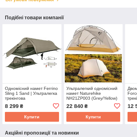
Подібні товари компанії
Одномісний намет Ferrino
Ультралегкий одномісний
Двом
Sling 1 Sand | Ультралегка
намет Naturehike
Forc
трекінгова
NH21ZP003 (Grey/Yellow)
трек
водонепроникна
вод
8 299
22 840
12 
₴
₴
двошарова палатка
двош
тунельного типу
вход
Купити
Купити
Акційні пропозиції та новинки