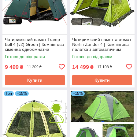
Чотиримісний намет Tramp
Чотиримісний намет-автомат
Bell 4 (v2) Green | Кемпінгова
Norfin Zander 4 | Кемпінгова
сімейна однокімнатна
палатка з автоматичним
палатка з високим тамбуром,
швидкозбірним каркасом і
Готово до відправки
Готово до відправки
2 входи
просторим високим
тамбуром
9 499
14 499
₴
₴
11 209 ₴
17 108 ₴
Купити
Купити
Топ
–15%
–15%