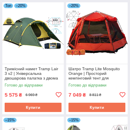
Топ
–20%
–20%
Тримісний намет Tramp Lair
Шатро Tramp Lite Mosquito
3 v2 | Універсальна
Orange | Просторий
двошарова палатка з двома
кемпінговий тент для
тамбурами і двома входами
відпочинку на природі,
Готово до відправки
Готово до відправки
для туризму та кемпінгу
надійний захист від сонця та
дощу
5 575
7 049
₴
₴
6 969 ₴
8 811 ₴
Купити
Купити
–15%
–15%