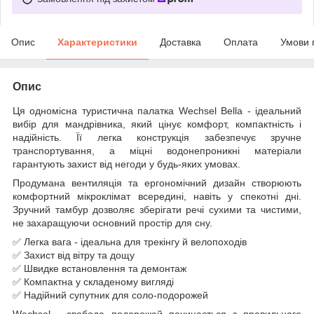
Опис
Характеристики
Доставка
Оплата
Умови 
Опис
Ця одномісна туристична палатка Wechsel Bella - ідеальний
вибір для мандрівника, який цінує комфорт, компактність і
надійність. Її легка конструкція забезпечує зручне
транспортування, а міцні водонепроникні матеріали
гарантують захист від негоди у будь-яких умовах.
Продумана вентиляція та ергономічний дизайн створюють
комфортний мікроклімат всередині, навіть у спекотні дні.
Зручний тамбур дозволяє зберігати речі сухими та чистими,
не захаращуючи основний простір для сну.
✅ Легка вага - ідеальна для трекінгу й велопоходів
✅ Захист від вітру та дощу
✅ Швидке встановлення та демонтаж
✅ Компактна у складеному вигляді
✅ Надійний супутник для соло-подорожей
Wechsel - свобода подорожей починається з правильного