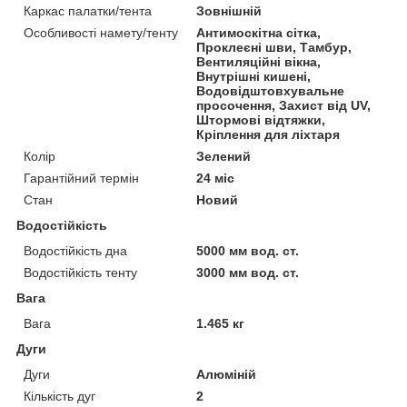
Каркас палатки/тента
Зовнішній
Особливості намету/тенту
Антимоскітна сітка,
Проклеєні шви, Тамбур,
Вентиляційні вікна,
Внутрішні кишені,
Водовідштовхувальне
просочення, Захист від UV,
Штормові відтяжки,
Кріплення для ліхтаря
Колір
Зелений
Гарантійний термін
24 міс
Стан
Новий
Водостійкість
Водостійкість дна
5000 мм вод. ст.
Водостійкість тенту
3000 мм вод. ст.
Вага
Вага
1.465 кг
Дуги
Дуги
Алюміній
Кількість дуг
2