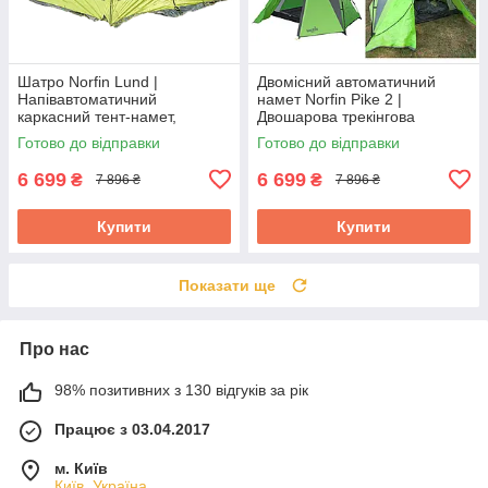
Шатро Norfin Lund |
Двомісний автоматичний
Напівавтоматичний
намет Norfin Pike 2 |
каркасний тент-намет,
Двошарова трекінгова
надійний захист від сонця та
палатка з одним входом,
Готово до відправки
Готово до відправки
комах під час відпочинку на
швидка збірка,
природі
водонепроникний
6 699
6 699
₴
₴
7 896 ₴
7 896 ₴
Купити
Купити
Показати ще
Про нас
98% позитивних з 130 відгуків за рік
Працює з 03.04.2017
м. Київ
Київ, Україна