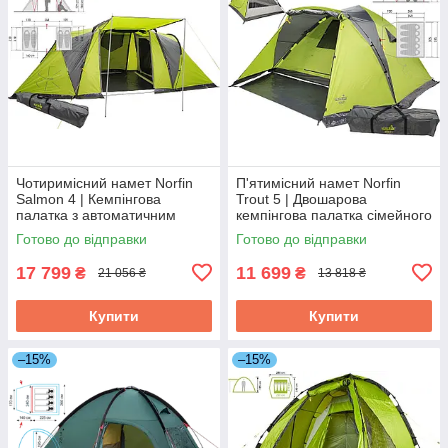
Чотиримісний намет Norfin
П'ятимісний намет Norfin
Salmon 4 | Кемпінгова
Trout 5 | Двошарова
палатка з автоматичним
кемпінгова палатка сімейного
каркасом, 2 спальні,
типу з автоматичним
Готово до відправки
Готово до відправки
просторий та високий тамбур
каркасом, один вхід, один
тамбур
17 799
11 699
₴
₴
21 056 ₴
13 818 ₴
Купити
Купити
–15%
–15%