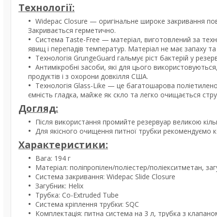
Технології:
Widepac Closure — оригінальне широке закривання по
Закривається герметично.
Система Taste-Free — матеріал, виготовлений за техн
явищ і перепадів температур. Матеріал не має запаху та
Технологія GrungeGuard гальмує ріст бактерій у резер
Антимікробні засоби, які для цього використовуються,
продуктів і з охорони довкілля США.
Технологія Glass-Like — це багатошарова поліетиленов
ємність гладка, майже як скло та легко очищається стр
Догляд:
Після використання промийте резервуар великою кіль
Для якісного очищення питної трубки рекомендуємо к
Характеристики:
Вага: 194 г
Матеріал: поліпропілен/поліестер/поліекситметан, заг
Система закривання: Widepac Slide Closure
Загубник: Helix
Трубка: Co-Extruded Tube
Система кріплення трубки: SQC
Комплектація: питна система на 3 л, трубка з клапан