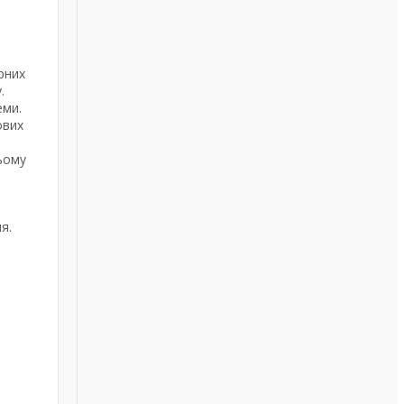
рних
.
еми.
ових
цьому
я.