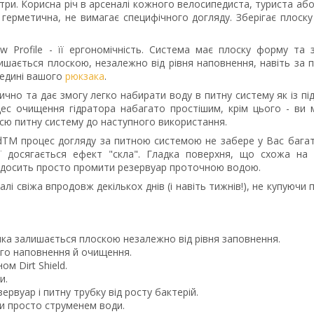
три. Корисна річ в арсеналі кожного велосипедиста, туриста або 
 герметична, не вимагає специфічного догляду. Зберігає плоск
 Profile - її ергономічність. Система має плоску форму та 
лишається плоскою, незалежно від рівня наповнення, навіть за 
редині вашого
рюкзака
.
но та дає змогу легко набирати воду в питну систему як із під
цес очищення гідратора набагато простішим, крім цього - ви
всю питну систему до наступного використання.
rdTM процес догляду за питною системою не забере у Вас багат
ї досягається ефект "скла". Гладка поверхня, що схожа на 
 досить просто промити резервуар проточною водою.
алі свіжа впродовж декількох днів (і навіть тижнів!), не купуючи
яка залишається плоскою незалежно від рівня заповнення.
го наповнення й очищення.
м Dirt Shield.
и.
рвуар і питну трубку від росту бактерій.
и просто струменем води.