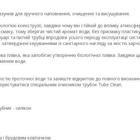
взунків для зручного наповнення, очищення та висушування.
ологією коекструзії, завдяки чому він стійкий до впливу атмосфе
 смаку, тому зберігає чистий аромат води, без присмаку пластику
вуарі та питній трубці впродовж усього періоду експлуатації сист
 затверджені керуваннями із санітарного нагляду за якістю харч
а плівка, яка запобігає утворенню біологічної плівки. Завдяки 
уменем води.
кістю проточної води та залиште відкритою до повного висиханн
ористуватися спеціальним очисником трубок Tube Clean.
убник - силікон
ом і брудовим ковпачком