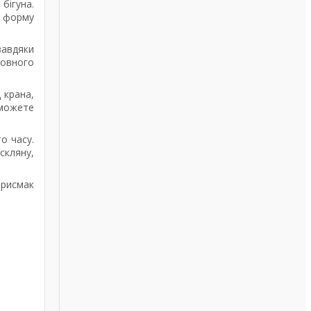
бігуна.
у форму
завдяки
повного
 крана,
 можете
о часу.
скляну,
 присмак