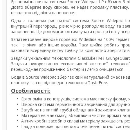
Ергономічна питна система Source Widepac LP об'ємом 3 лі
Довго зберігає воду свіжою, не надає присмаку пластику,
незалежно від рівня наповнення.
Одна з головних рис питної системи Source Widepac Low
внутрішній перегородці рівномірно розподіляє воду та за
заповнення. Це допомагає оптимізувати простір і вагу все
Запатентоване широке горлечко Wideslide на 100% герметич
так і з річки або інших водойм. Така шийка робить про
заховати всередину питну трубку та компактно зберігати 
Завдяки унікальним технологіям GlassLikeTM і GrungeGua
Завдяки використанню ексклюзивної листової технологі
перешкоджає проникненню бактерій і легко очищається —
Вода в Source Widepac зберігає свій натуральний смак і над
пластику - за це відповідає технологія TasteFree.
Особливості:
Ергономічна конструкція, система має плоску форму, 
Широка система герметичного закривання для зручно
Загубник на питній трубці обладнаний захисним клапано
Матеріал не має смаку, зберігаючи чистий аромат вод
Антимікробні засоби в складі матеріалу захищають резе
Гладка поверхня для легкого очищення питної систем