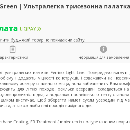
 Green | Ультралегка трисезонна палатк
упити будь-який товар не покидаючи сайту.
арактеристики
Інформація для замовлення
 ультралегких наметів Ferrino Light Line. Попередньо вигнуті 
б'єму і додають міцності конструкції. Незважаючи на невелик
имальному розміру спального місця, вона забезпечить Вам ком
ходить для літніх походів, оскільки всередині складається на
 водонепроникність дна, а водозахист зовнішнього тенту станови
 цілком вистачає, щоб зберегти намет сухим усередині під ч
ристи, а також любителі походів вихідного дня.
urethane Coating, FR Treatment (поліестер із поліуретановим покри