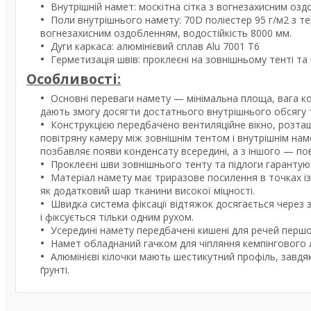
Внутрішній намет: москітна сітка з вогнезахисним оз
Поли внутрішнього намету: 70D поліестер 95 г/м2 з 
вогнезахисним оздобленням, водостійкість 8000 мм.
Дуги каркаса: алюмінієвий сплав Alu 7001 T6
Герметизація швів: проклеєні на зовнішньому тенті та
Особливості:
Основні переваги намету — мінімальна площа, вага кон
дають змогу досягти достатнього внутрішнього обсягу т
Конструкцією передбачено вентиляційне вікно, розташ
повітряну камеру між зовнішнім тентом і внутрішнім наме
позбавляє появи конденсату всередині, а з іншого — п
Проклеєні шви зовнішнього тенту та підлоги гарантую
Матеріал намету має триразове посилення в точках 
як додатковий шар тканини високої міцності.
Швидка система фіксації відтяжок досягається через 
і фіксується тільки одним рухом.
Усередині намету передбачені кишені для речей першо
Намет обладнаний гачком для чіпляння кемпінгового л
Алюмінієві кілочки мають шестикутний профіль, завдяк
ґрунті.