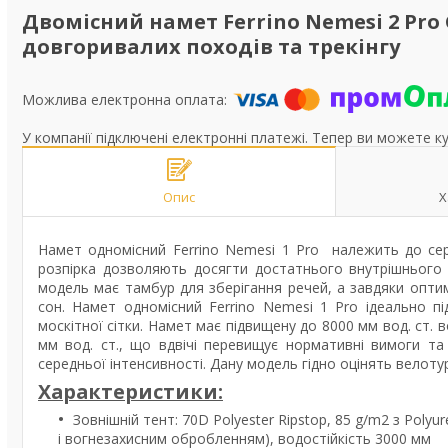
Двомісний намет Ferrino Nemesi 2 Pro
довгоривалих походів та трекінгу
У компанії підключені електронні платежі. Тепер ви можете к
Опис
Х
Намет одномісний Ferrino Nemesi 1 Pro належить до серії
розпірка дозволяють досягти достатнього внутрішнього о
модель має тамбур для зберігання речей, а завдяки опт
сон. Намет одномісний Ferrino Nemesi 1 Pro ідеально під
москітної сітки. Намет має підвищену до 8000 мм вод. ст.
мм вод. ст., що вдвічі перевищує нормативні вимоги та
середньої інтенсивності. Дану модель гідно оцінять велоту
Характеристики:
Зовнішній тент: 70D Polyester Ripstop, 85 g/m2 з Poly
і вогнезахисним обробленням), водостійкість 3000 мм