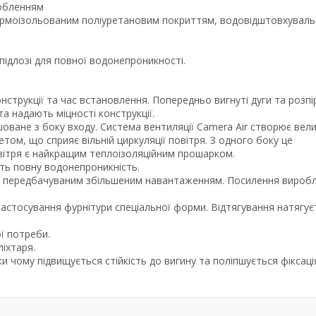
добленням
термоізольованим поліуретановим покриттям, водовідштовхуваль
 підлозі для повної водонепроникності.
струкції та час встановлення. Попередньо вигнуті дуги та розпі
а надають міцності конструкції.
оване з боку входу. Система вентиляції Camera Air створює вел
том, що сприяє вільній циркуляції повітря. З одного боку це
овітря є найкращим теплоізоляційним прошарком.
ть повну водонепроникність.
із передбачуваним збільшеним навантаженням. Посилення вироб
застосування фурнітури спеціальної форми. Відтягування натягує
ї потреби.
іхтаря.
и чому підвищується стійкість до вигину та поліпшується фіксаці