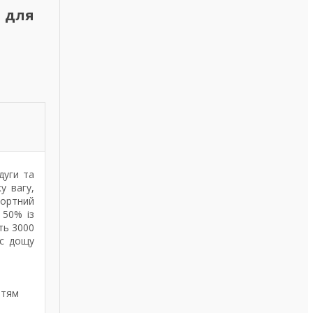
а для
дуги та
у вагу,
фортний
 50% із
ть 3000
ас дощу
ттям