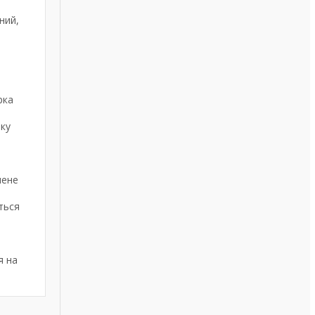
ний,
рка
ику
лене
ться
я на