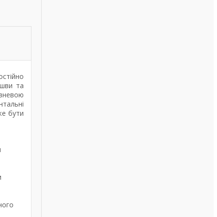
остійно
 шви та
івневою
нтальні
же бути
и
и
ного