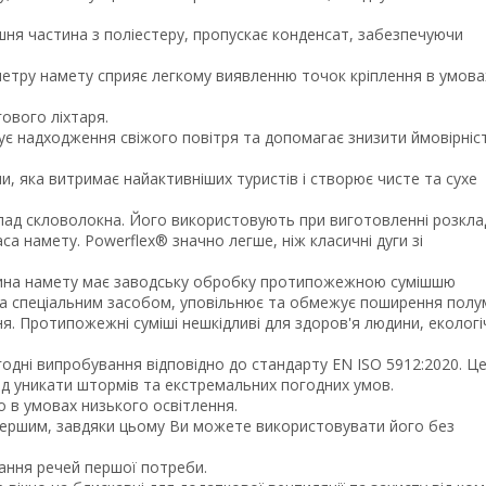
шня частина з поліестеру, пропускає конденсат, забезпечуючи
иметру намету сприяє легкому виявленню точок кріплення в умова
гового ліхтаря.
ує надходження свіжого повітря та допомагає знизити ймовірніс
ини, яка витримає найактивніших туристів і створює чисте та сухе
лад скловолокна. Його використовують при виготовленні розкла
аса намету. Powerflex® значно легше, ніж класичні дуги зі
нина намету має заводську обробку протипожежною сумішшю
ена спеціальним засобом, уповільнює та обмежує поширення полу
ня. Протипожежні суміші нешкідливі для здоров'я людини, еколог
одні випробування відповідно до стандарту EN ISO 5912:2020. Ц
лід уникати штормів та екстремальних погодних умов.
о в умовах низького освітлення.
першим, завдяки цьому Ви можете використовувати його без
гання речей першої потреби.