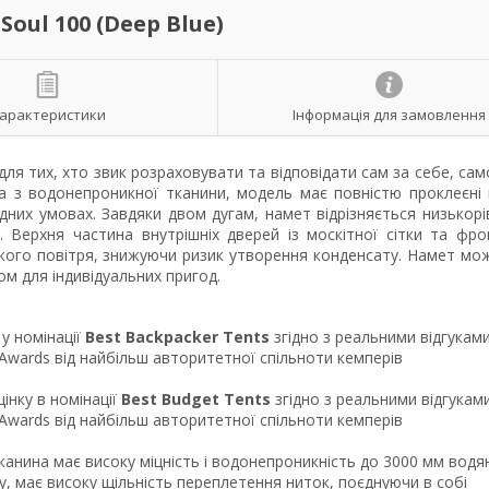
ul 100 (Deep Blue)
арактеристики
Інформація для замовлення
я тих, хто звик розраховувати та відповідати сам за себе, сам
на з водонепроникної тканини, модель має повністю проклеєні
дних умовах. Завдяки двом дугам, намет відрізняється низькор
. Верхня частина внутрішніх дверей із москітної сітки та фро
жого повітря, знижуючи ризик утворення конденсату. Намет мо
ом для індивідуальних пригод.
у номінації
Best Backpacker Tents
згідно з реальними відгукам
 Awards від найбільш авторитетної спільноти кемперів
інку в номінації
Best Budget Tents
згідно з реальними відгукам
 Awards від найбільш авторитетної спільноти кемперів
канина має високу міцність і водонепроникність до 3000 мм водя
, має високу щільність переплетення ниток, поєднуючи в собі