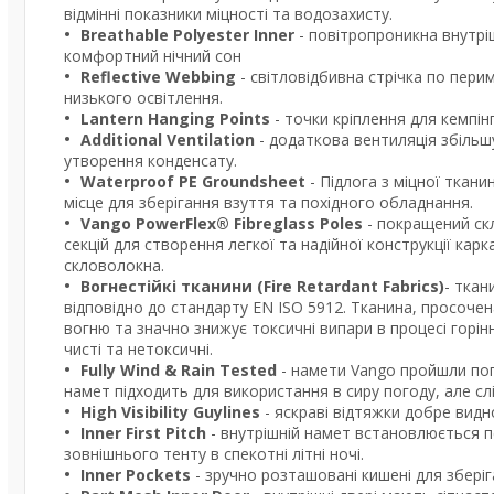
відмінні показники міцності та водозахисту.
Breathable Polyester Inner
- повітропроникна внутрі
комфортний нічний сон
Reflective Webbing
- світловідбивна стрічка по пер
низького освітлення.
Lantern Hanging Points
- точки кріплення для кемпін
Additional Ventilation
- додаткова вентиляція збільш
утворення конденсату.
Waterproof PE Groundsheet
- Підлога з міцної ткан
місце для зберігання взуття та похідного обладнання.
Vango PowerFlex® Fibreglass Poles
- покращений ск
секцій для створення легкої та надійної конструкції карк
скловолокна.
Вогнестійкі тканини (Fire Retardant Fabrics)
- тка
відповідно до стандарту EN ISO 5912. Тканина, просоч
вогню та значно знижує токсичні випари в процесі горін
чисті та нетоксичні.
Fully Wind & Rain Tested
- намети Vango пройшли пог
намет підходить для використання в сиру погоду, але с
High Visibility Guylines
- яскраві відтяжки добре видн
Inner First Pitch
- внутрішній намет встановлюється 
зовнішнього тенту в спекотні літні ночі.
Inner Pockets
- зручно розташовані кишені для збері