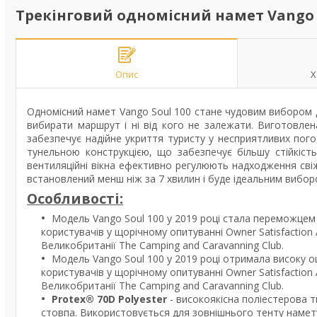
Трекінговий одномісний намет Vango So
Опис
Х
Одномісний намет Vango Soul 100 стане чудовим вибором дл
вибирати маршрут і ні від кого не залежати. Виготовле
забезпечує надійне укриття туристу у несприятливих пого
тунельною конструкцією, що забезпечує більшу стійкість
вентиляційні вікна ефективно регулюють надходження сві
встановлений менш ніж за 7 хвилин і буде ідеальним вибор
Особливості:
Модель Vango Soul 100 у 2019 році стала переможцем 
користувачів у щорічному опитуванні Owner Satisfaction
Великобританії The Camping and Caravanning Club.
Модель Vango Soul 100 у 2019 році отримала високу оц
користувачів у щорічному опитуванні Owner Satisfaction
Великобританії The Camping and Caravanning Club.
Protex® 70D Polyester
- високоякісна поліестерова т
стовпа. Використовується для зовнішнього тенту намету